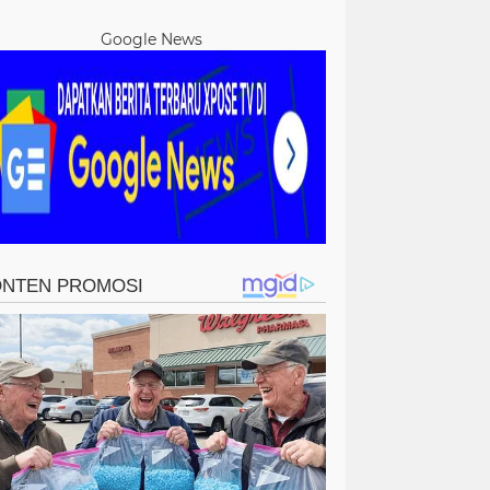
Lakukan Evaluasi Total
Pembinaan Atlet
Google News
AL
s Al Yusra Kota Gorontalo Meria
 81 Lewat Kegiatan PERMADANI