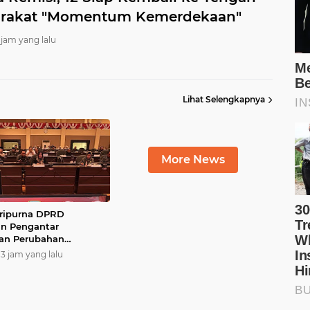
rakat "Momentum Kemerdekaan"
 jam yang lalu
Lihat Selengkapnya
More News
ripurna DPRD
n Pengantar
an Perubahan
an Umum Anggaran
13 jam yang lalu
n perubahan Prioritas
on Anggaran
a (PPAS) Tahun
n 2026