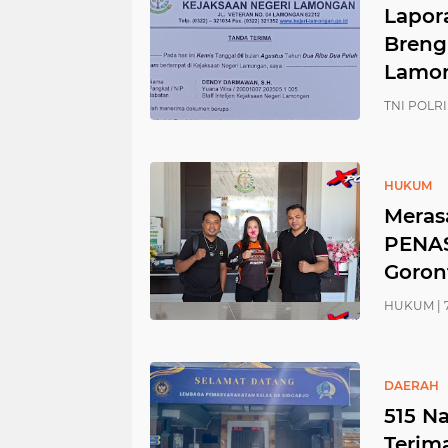
Lapor
Breng
Lamo
TNI POLRI 
HUKUM
Meras
PENAS
Goron
HUKUM |
DAERAH
515 N
Terim