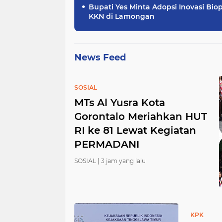
Bupati Yes Minta Adopsi Inovasi Biop
KKN di Lamongan
News Feed
SOSIAL
MTs Al Yusra Kota
Gorontalo Meriahkan HUT
RI ke 81 Lewat Kegiatan
PERMADANI
SOSIAL |
3 jam yang lalu
KPK