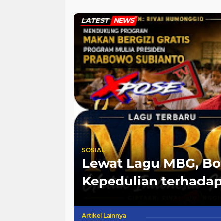
Sidoarjo
Sendiri Aro
Yakuza Man
LATEST
NEWS
kan Terima
SOSIAL
syarakat
Lewat Lagu MBG, B
Kepedulian terhadap