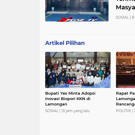
Masya
SOSIAL |
8
Artikel Pilihan
Bupati Yes Minta Adopsi
Rapat Pa
Inovasi Biopori KKN di
Lamonga
Lamongan
Rancang
Kebijak
SOSIAL |
13 jam yang lalu
POLITIK |
(KUA) da
dan Plaf
Sementar
Anggara