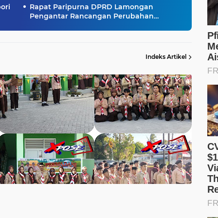
ori
Rapat Paripurna DPRD Lamongan
Pengantar Rancangan Perubahan
Kebijakan Umum Anggaran (KUA) dan
perubahan Prioritas dan Plafon Anggaran
Sementara (PPAS) Tahun Anggaran 2026
Indeks Artikel