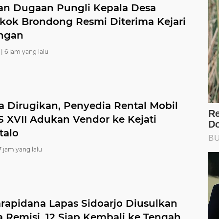
an Dugaan Pungli Kepala Desa
kok Brondong Resmi Diterima Kejari
ngan
|
6 jam yang lalu
a Dirugikan, Penyedia Rental Mobil
 XVII Adukan Vendor ke Kejati
talo
7 jam yang lalu
arapidana Lapas Sidoarjo Diusulkan
a Remisi, 12 Siap Kembali ke Tengah