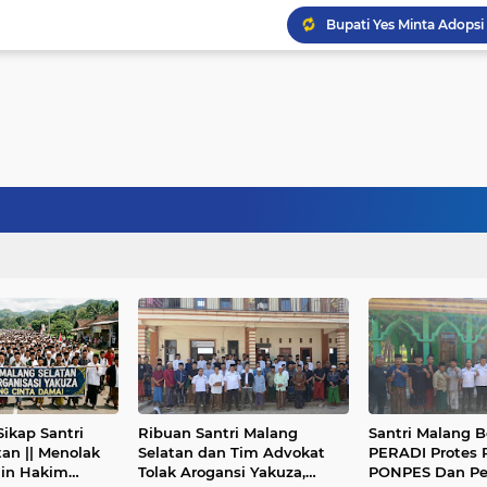
Bupati Yes Minta Adopsi
Seret ke Meja Hijau, Pen
Ngobrol Pintar Bareng 
ikap Santri
Ribuan Santri Malang
Santri Malang 
an || Menolak
Selatan dan Tim Advokat
PERADI Protes
ain Hakim
Tolak Arogansi Yakuza,
PONPES Dan P