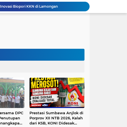
 Inovasi Biopori KKN di Lamongan
Rapat Paripurna DPRD Lamongan Pengantar Rancangan Perubahan Kebijakan Umum Anggaran (KUA) dan perubahan Prioritas dan Plafon Anggaran Sementara (PPAS) Tahun Anggaran 2026
jual Miras yang Terjaring Razia Divonis Bersalah
PATROLI KRYD POLSEK KOTA SELATAN, POLISI AMANKAN PULUHAN BOTOL MINUMAN KERAS DI KAWASAN DONGGALA
Kemendagri di Pemkab Sidoarjo
Lewat Lagu MBG, Bona Paputungan Serukan Kepedulian terhadap Gizi Anak Indonesia
MTs Al Yusra Kota Gorontalo Meriahkan HUT RI ke 81 Lewat Kegiatan PERMADANI
Laporan Dugaan Pungli Kepala Desa Brengkok Brondong Resmi Diterima Kejari Lamongan
Merasa Dirugikan, Penyedia Rental Mobil PENAS XVII Adukan Vendor ke Kejati Gorontalo
515 Narapidana Lapas Sidoarjo Diusulkan Terima Remisi, 12 Siap Kembali ke Tengah Masyarakat "Momentum Kemerdekaan"
Bersama DPC
Prestasi Sumbawa Anjlok di
 Penutupan
Porprov XII NTB 2026, Kalah
enangkapan
dari KSB, KONI Didesak