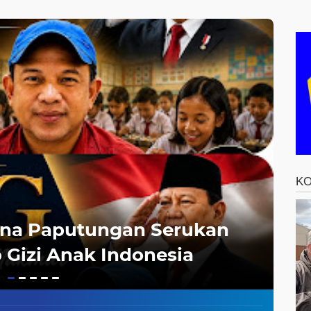
gansi Ormas
Tegaskan Malang Cinta
Pengasuh
eges
Damai
SOSI
ona Paputungan Serukan
MT
 Gizi Anak Indonesia
ke