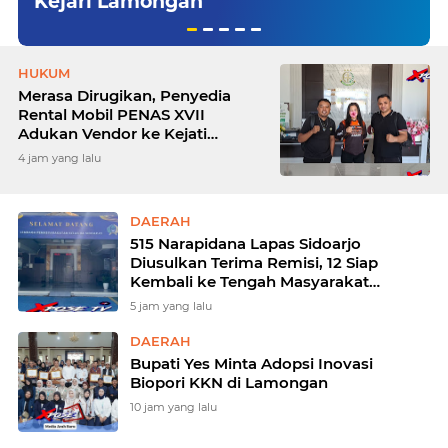
Kejari Lamongan
HUKUM
Merasa Dirugikan, Penyedia
Rental Mobil PENAS XVII
Adukan Vendor ke Kejati
Gorontalo
4 jam yang lalu
DAERAH
515 Narapidana Lapas Sidoarjo
Diusulkan Terima Remisi, 12 Siap
Kembali ke Tengah Masyarakat
"Momentum Kemerdekaan"
5 jam yang lalu
DAERAH
Bupati Yes Minta Adopsi Inovasi
Biopori KKN di Lamongan
10 jam yang lalu