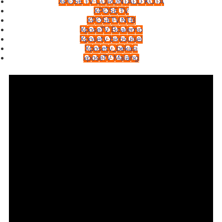
XPOSE TV GORONTALO KOTA
XPOSE TV
XPOSETV.NTB
XposeTV Boalemo
Xposetv birosulsel
Xposetv_bekasi
xposeTV Malang