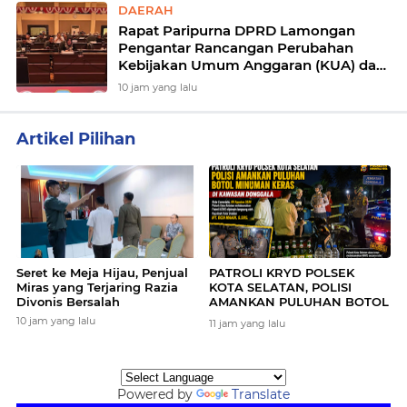
DAERAH
Rapat Paripurna DPRD Lamongan
Pengantar Rancangan Perubahan
Kebijakan Umum Anggaran (KUA) dan
perubahan Prioritas dan Plafon
10 jam yang lalu
Anggaran Sementara (PPAS) Tahun
Anggaran 2026
Artikel Pilihan
More
News
Seret ke Meja Hijau, Penjual
PATROLI KRYD POLSEK
Miras yang Terjaring Razia
KOTA SELATAN, POLISI
Divonis Bersalah
AMANKAN PULUHAN BOTOL
MINUMAN KERAS DI
10 jam yang lalu
11 jam yang lalu
KAWASAN DONGGALA
Powered by
Translate